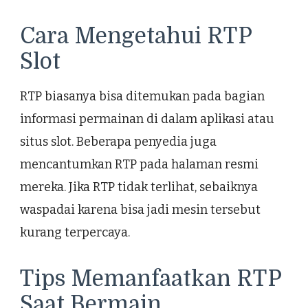
Cara Mengetahui RTP
Slot
RTP biasanya bisa ditemukan pada bagian
informasi permainan di dalam aplikasi atau
situs slot. Beberapa penyedia juga
mencantumkan RTP pada halaman resmi
mereka. Jika RTP tidak terlihat, sebaiknya
waspadai karena bisa jadi mesin tersebut
kurang terpercaya.
Tips Memanfaatkan RTP
Saat Bermain