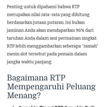
Penting untuk dipahami bahwa RTP
merupakan nilai rata-rata yang dihitung
berdasarkan jutaan putaran. Ini bukan
jaminan Anda akan mendapatkan 96% dari
taruhan Anda dalam sesi permainan singkat.
RTP lebih menggambarkan seberapa “ramah”
mesin slot tersebut pada pemain dalam
jangka waktu panjang.
Bagaimana RTP
Mempengaruhi Peluang
Menang?