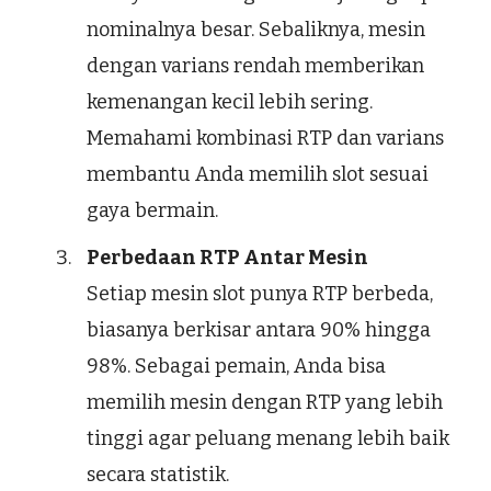
nominalnya besar. Sebaliknya, mesin
dengan varians rendah memberikan
kemenangan kecil lebih sering.
Memahami kombinasi RTP dan varians
membantu Anda memilih slot sesuai
gaya bermain.
Perbedaan RTP Antar Mesin
Setiap mesin slot punya RTP berbeda,
biasanya berkisar antara 90% hingga
98%. Sebagai pemain, Anda bisa
memilih mesin dengan RTP yang lebih
tinggi agar peluang menang lebih baik
secara statistik.