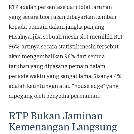
RTP adalah persentase dari total taruhan
yang secara teori akan dibayarkan kembali
kepada pemain dalam jangka panjang.
Misalnya, jika sebuah mesin slot memiliki RTP
96%, artinya secara statistik mesin tersebut
akan mengembalikan 96% dari semua
taruhan yang dipasang pemain dalam
periode waktu yang sangat lama. Sisanya 4%
adalah keuntungan atau “house edge” yang
dipegang oleh penyedia permainan.
RTP Bukan Jaminan
Kemenangan Langsung