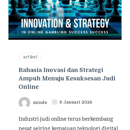
artikel
Rahasia Inovasi dan Strategi
Ampuh Menuju Kesuksesan Judi
Online
minds
8 Januari 2026
Industri judi online terus berkembang
pesat seiring kemajuan teknologi digital.