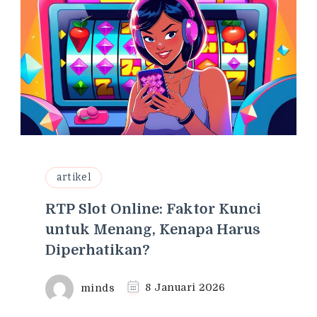
artikel
RTP Slot Online: Faktor Kunci
untuk Menang, Kenapa Harus
Diperhatikan?
minds
8 Januari 2026