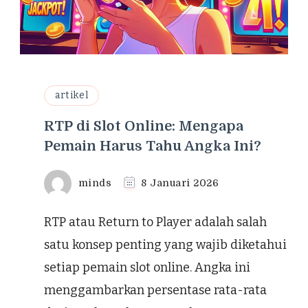
artikel
RTP di Slot Online: Mengapa
Pemain Harus Tahu Angka Ini?
minds
8 Januari 2026
RTP atau Return to Player adalah salah
satu konsep penting yang wajib diketahui
setiap pemain slot online. Angka ini
menggambarkan persentase rata-rata