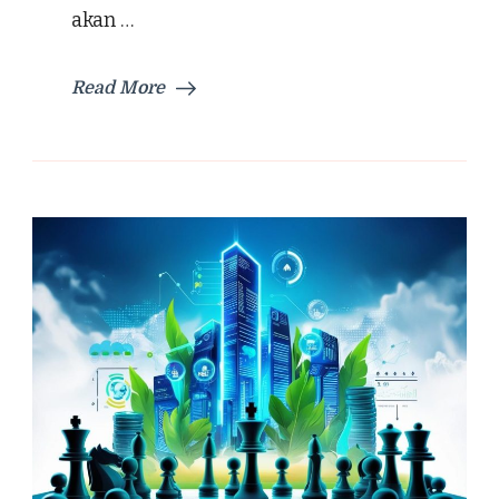
akan …
Read More