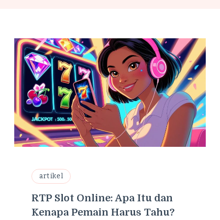
artikel
RTP Slot Online: Apa Itu dan
Kenapa Pemain Harus Tahu?