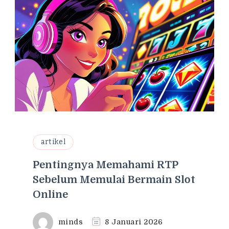
artikel
Pentingnya Memahami RTP
Sebelum Memulai Bermain Slot
Online
minds
8 Januari 2026