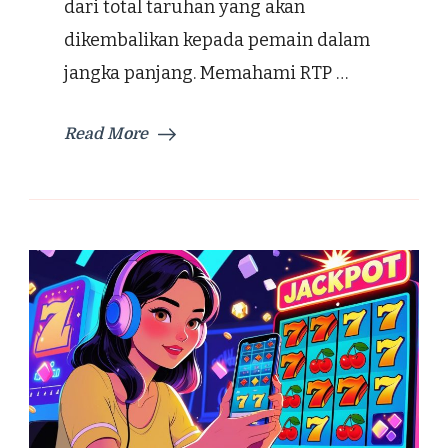
dari total taruhan yang akan
dikembalikan kepada pemain dalam
jangka panjang. Memahami RTP …
Read More