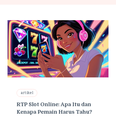
artikel
RTP Slot Online: Apa Itu dan
Kenapa Pemain Harus Tahu?