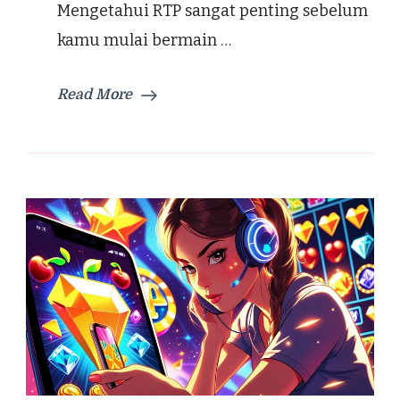
Mengetahui RTP sangat penting sebelum
kamu mulai bermain …
Read More