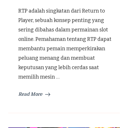
RTP adalah singkatan dari Return to
Player, sebuah konsep penting yang
sering dibahas dalam permainan slot
online. Pemahaman tentang RTP dapat
membantu pemain memperkirakan
peluang menang dan membuat
keputusan yang lebih cerdas saat
memilih mesin …
Read More